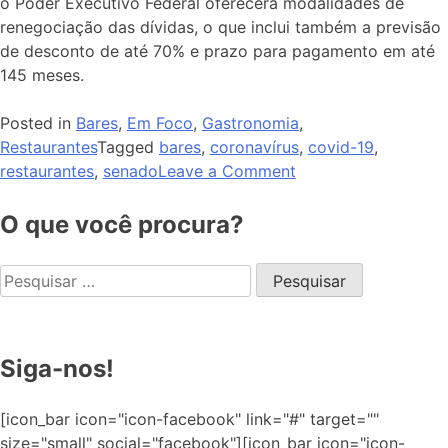
o Poder Executivo Federal oferecerá modalidades de
renegociação das dívidas, o que inclui também a previsão
de desconto de até 70% e prazo para pagamento em até
145 meses.
Posted in
Bares
,
Em Foco
,
Gastronomia
,
Restaurantes
Tagged
bares
,
coronavírus
,
covid-19
,
restaurantes
,
senado
Leave a Comment
O que você procura?
Siga-nos!
[icon_bar icon="icon-facebook" link="#" target=""
size="small" social="facebook"][icon_bar icon="icon-