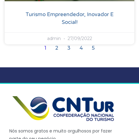
Turismo Empreendedor, Inovador E
Social!
admin
27/09/2022
1
2
3
4
5
Nós somos gratos e muito orgulhosos por fazer
parte do seu negócio.