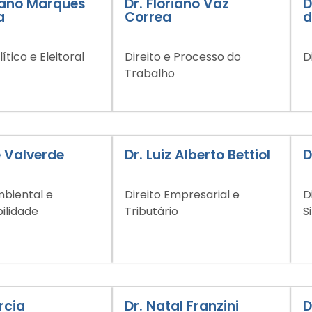
iano Marques
Dr. Floriano Vaz
D
a
Correa
d
lítico e Eleitoral
Direito e Processo do
D
Trabalho
é Valverde
Dr. Luiz Alberto Bettiol
D
mbiental e
Direito Empresarial e
D
ilidade
Tributário
S
rcia
Dr. Natal Franzini
D