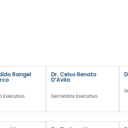
dido Rangel
Dr. Celso Renato
D
rco
D’Avila
S
o Executivo
Secretário Executivo