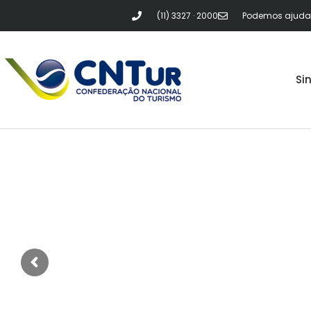
(11) 3327 · 2000
Podemos ajudar?
Si