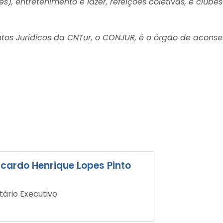
es), entretenimento e lazer, refeições coletivas, e clube
ntos Jurídicos da CNTur, o CONJUR, é o órgão de acons
Ricardo Henrique Lopes Pinto
tário Executivo