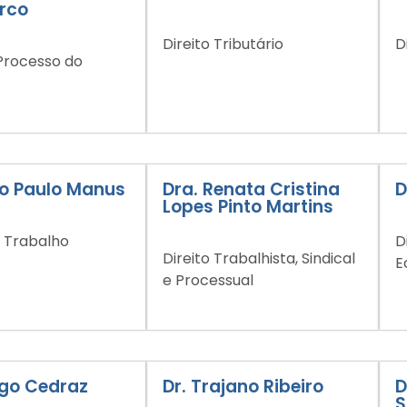
rco
Direito Tributário
D
 Processo do
ro Paulo Manus
Dra. Renata Cristina
D
Lopes Pinto Martins
o Trabalho
D
Direito Trabalhista, Sindical
E
e Processual
ago Cedraz
Dr. Trajano Ribeiro
D
S