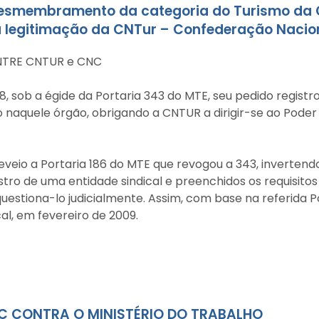
o desmembramento da categoria do Turismo d
a legitimação da CNTur – Confederação Nacio
NTRE CNTUR e CNC
, sob a égide da Portaria 343 do MTE, seu pedido registro
naquele órgão, obrigando a CNTUR a dirigir-se ao Poder 
eveio a Portaria 186 do MTE que revogou a 343, invertend
ro de uma entidade sindical e preenchidos os requisitos 
stiona-lo judicialmente. Assim, com base na referida Po
al, em fevereiro de 2009.
C CONTRA O MINISTÉRIO DO TRABALHO