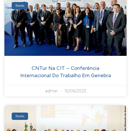
Bares
CNTur Na CIT – Conferência
Internacional Do Trabalho Em Genebra
admin
15/06/2023
Bares