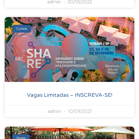
admin
30/05/2022
Cursos
Vagas Limitadas – INSCREVA-SE!
admin
10/09/2021
Bares