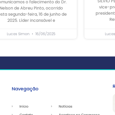
SILVIO P
omunicamos o falecimento do Dr.
vice-pr
Nelson de Abreu Pinto, ocorrido
president
sta segunda-feira, 16 de junho de
Re
2025. Líder incansável e
Lucas Simon
16/06/2025
Luca
Navegação
Início
Notícias
Contato
Acontece no Congresso