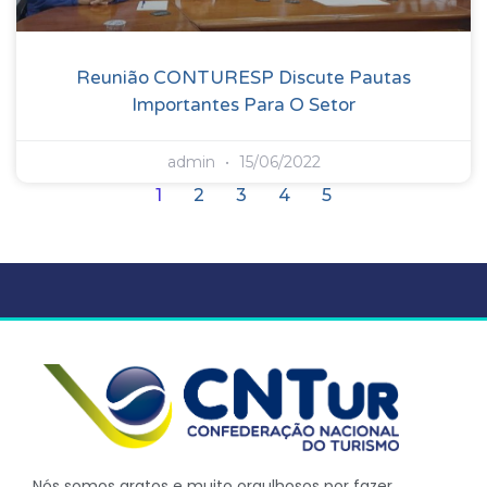
Reunião CONTURESP Discute Pautas
Importantes Para O Setor
admin
15/06/2022
1
2
3
4
5
Nós somos gratos e muito orgulhosos por fazer