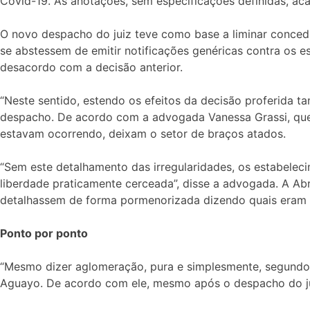
Covid-19. As anotações, sem especificações definidas, ac
O novo despacho do juiz teve como base a liminar conced
se abstessem de emitir notificações genéricas contra os e
desacordo com a decisão anterior.
“Neste sentido, estendo os efeitos da decisão proferida t
despacho. De acordo com a advogada Vanessa Grassi, que 
estavam ocorrendo, deixam o setor de braços atados.
“Sem este detalhamento das irregularidades, os estabeleci
liberdade praticamente cerceada”, disse a advogada. A Ab
detalhassem de forma pormenorizada dizendo quais eram
Ponto por ponto
“Mesmo dizer aglomeração, pura e simplesmente, segundo o 
Aguayo. De acordo com ele, mesmo após o despacho do juiz