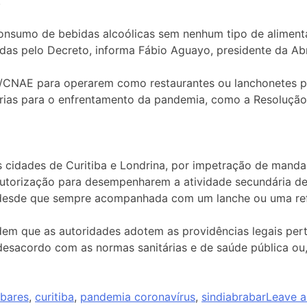
.
m consumo de bebidas alcoólicas sem nenhum tipo de alime
as pelo Decreto, informa Fábio Aguayo, presidente da Ab
/CNAE para operarem como restaurantes ou lanchonetes p
rias para o enfrentamento da pandemia, como a Resolução 
cidades de Curitiba e Londrina, por impetração de mandad
torização para desempenharem a atividade secundária de 
a, desde que sempre acompanhada com um lanche ou uma re
dem que as autoridades adotem as providências legais per
m desacordo com as normas sanitárias e de saúde pública o
bares
,
curitiba
,
pandemia coronavírus
,
sindiabrabar
Leave 