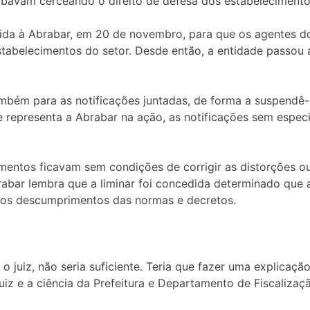
abavam cerceando o direito de defesa dos estabelecimento
ida à Abrabar, em 20 de novembro, para que os agentes do
stabelecimentos do setor. Desde então, a entidade passou a
ambém para as notificações juntadas, de forma a suspendê-
representa a Abrabar na ação, as notificações sem espec
mentos ficavam sem condições de corrigir as distorções ou
rabar lembra que a liminar foi concedida determinado que 
 os descumprimentos das normas e decretos.
juiz, não seria suficiente. Teria que fazer uma explicação
 e a ciência da Prefeitura e Departamento de Fiscalizaçã