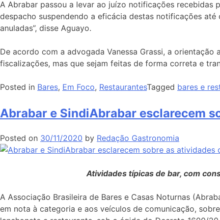
A Abrabar passou a levar ao juízo notificações recebida
despacho suspendendo a eficácia destas notificações até 
anuladas”, disse Aguayo.
De acordo com a advogada Vanessa Grassi, a orientação ao
fiscalizações, mas que sejam feitas de forma correta e tran
Posted in
Bares
,
Em Foco
,
Restaurantes
Tagged
bares e res
Abrabar e SindiAbrabar esclarecem so
Posted on
30/11/2020
by
Redação Gastronomia
Atividades típicas de bar, com co
A Associação Brasileira de Bares e Casas Noturnas (Abraba
em nota à categoria e aos veículos de comunicação, sobr