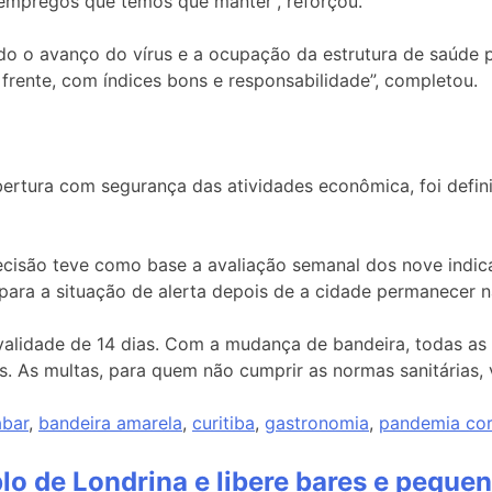
 empregos que temos que manter”, reforçou.
 o avanço do vírus e a ocupação da estrutura de saúde p
 frente, com índices bons e responsabilidade”, completou.
bertura com segurança das atividades econômica, foi defin
 decisão teve como base a avaliação semanal dos nove ind
ra a situação de alerta depois de a cidade permanecer na 
alidade de 14 dias. Com a mudança de bandeira, todas as
 As multas, para quem não cumprir as normas sanitárias, 
abar
,
bandeira amarela
,
curitiba
,
gastronomia
,
pandemia cor
lo de Londrina e libere bares e peque