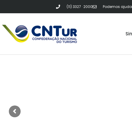
(11) 3327 · 2000
Podemos ajudar?
Si