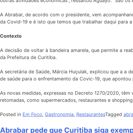
outras atividades econômicas”, ressaltou Aguayo. “São os
A Abrabar, de acordo com o presidente, vem acompanhando
da Covid-19 e é isto que temos que trabalhar daqui para a
Contexto
A decisão de voltar à bandeira amarela, que permite a rea
da Prefeitura de Curitiba.
A secretária de Saúde, Márcia Huçulak, explicou que a a
de saúde para o enfrentamento da Covic-19, que apontou pa
As novas medidas, expressas no Decreto 1270/2020, têm v
retomadas, como supermercados, restaurantes e shoppings.
Posted in
Em Foco
,
Gastronomia
,
Restaurantes
Tagged
abr
Abrabar pede que Curitiba siga exemp