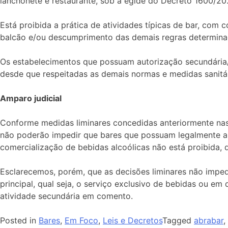
lanchonete e restaurante, sob a égide do Decreto 1600/20
Está proibida a prática de atividades típicas de bar, co
balcão e/ou descumprimento das demais regras determinad
Os estabelecimentos que possuam autorização secundária
desde que respeitadas as demais normas e medidas sanitá
Amparo judicial
Conforme medidas liminares concedidas anteriormente nas 
não poderão impedir que bares que possuam legalmente au
comercialização de bebidas alcoólicas não está proibid
Esclarecemos, porém, que as decisões liminares não impe
principal, qual seja, o serviço exclusivo de bebidas ou e
atividade secundária em comento.
Posted in
Bares
,
Em Foco
,
Leis e Decretos
Tagged
abrabar
,