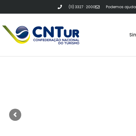
(11) 3327 · 2000
Podemos ajudar?
Si