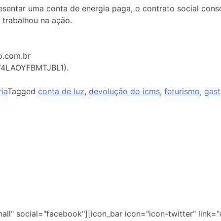
apresentar uma conta de energia paga, o contrato social 
 trabalhou na ação.
mo.com.br
/V4LAOYFBMTJBL1).
ia
Tagged
conta de luz
,
devolução do icms
,
feturismo
,
gas
ll" social="facebook"][icon_bar icon="icon-twitter" link="#