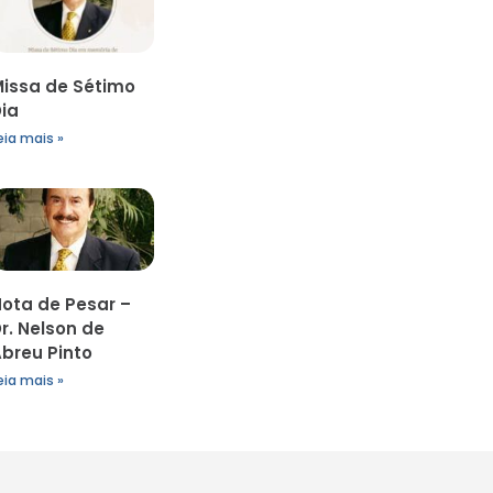
issa de Sétimo
ia
eia mais »
ota de Pesar –
r. Nelson de
breu Pinto
eia mais »