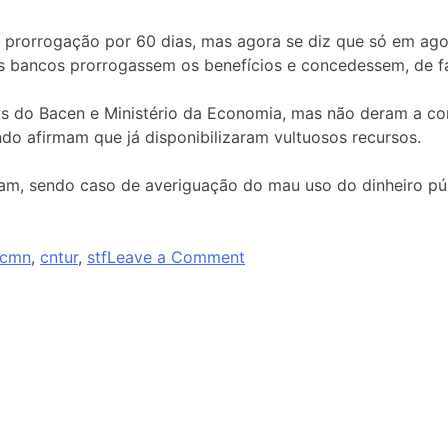
prorrogação por 60 dias, mas agora se diz que só em agos
 os bancos prorrogassem os benefícios e concedessem, de f
 do Bacen e Ministério da Economia, mas não deram a contr
 afirmam que já disponibilizaram vultuosos recursos.
am, sendo caso de averiguação do mau uso do dinheiro púb
cmn
,
cntur
,
stf
Leave a Comment