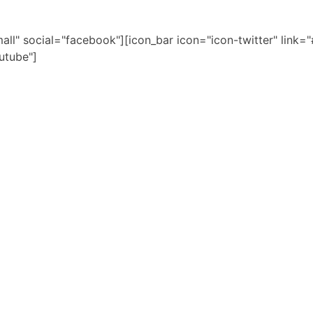
ll" social="facebook"][icon_bar icon="icon-twitter" link="#
utube"]