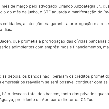
no mês de março pelo advogado Orlando Anzoategui Jr., qua
nício do mês de junho, o STF aguarda a manifestação do B
s entidades, a intenção era garantir a prorrogação e a re
a dias.
cen, que prometia a prorrogação das dívidas bancárias po
esários adimplentes com empréstimos e financiamentos, ma
 dias depois, os bancos não liberaram os créditos prometid
s empresários reavaliam se será possível continuar com as
, há o descaso total dos bancos, tanto dos privados quanto
 Aguayo, presidente da Abrabar e diretor da CNTur.