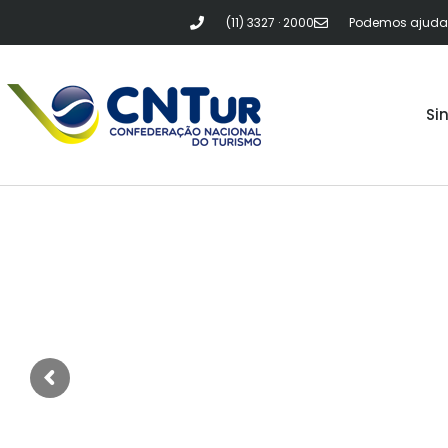
(11) 3327 · 2000
Podemos ajudar?
Si