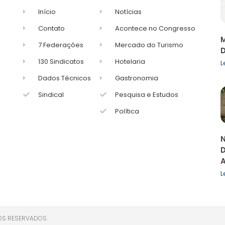
Início
Notícias
Contato
Acontece no Congresso
M
7 Federações
Mercado do Turismo
D
130 Sindicatos
Hotelaria
L
Dados Técnicos
Gastronomia
Sindical
Pesquisa e Estudos
Política
N
D
A
L
OS RESERVADOS.