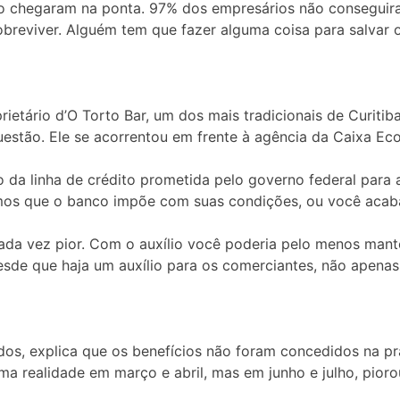
ão chegaram na ponta. 97% dos empresários não conseguira
reviver. Alguém tem que fazer alguma coisa para salvar o
ietário d’O Torto Bar, um dos mais tradicionais de Curiti
estão. Ele se acorrentou em frente à agência da Caixa Eco
o da linha de crédito prometida pelo governo federal para
os que o banco impõe com suas condições, ou você acaba 
da vez pior. Com o auxílio você poderia pelo menos mant
de que haja um auxílio para os comerciantes, não apenas 
dos, explica que os benefícios não foram concedidos na pr
a realidade em março e abril, mas em junho e julho, piorou