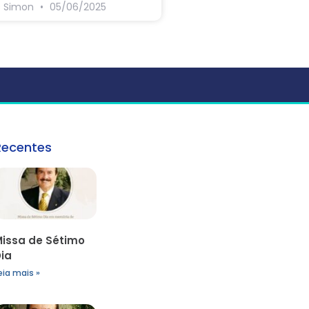
s Simon
05/06/2025
Recentes
issa de Sétimo
ia
eia mais »