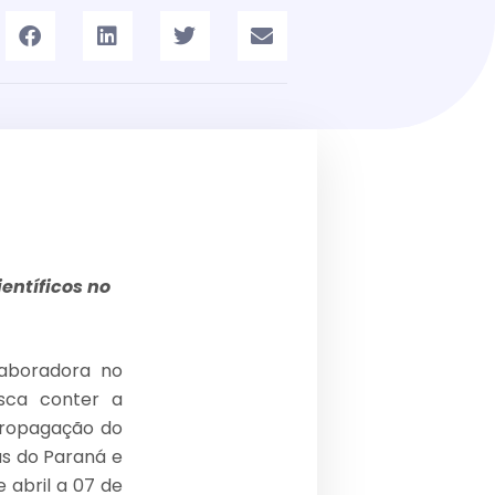
entíficos no
laboradora no
sca conter a
propagação do
as do Paraná e
 abril a 07 de