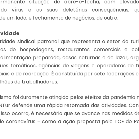
manente situação de abre-e-fecha, com elevado
 do vírus e as suas deletérias conseqüências, 
e um lado, e fechamento de negócios, de outro.
ividade
idade sindical patronal que representa o setor do turi
os de hospedagens, restaurantes comerciais e cole
alimentação preparada, casas noturnas e de lazer, org
ues temáticos, agências de viagens e operadoras de t
ciais e de recreação. É constituída por sete federações e
hões de trabalhadores.
rismo foi duramente atingido pelos efeitos da pandemia no
CNTur defende uma rápida retomada das atividades. Con
 isso ocorra, é necessário que se avance nas medidas 
o coronavírus – como a ação proposta pelo TCE do Pa