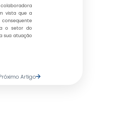
o colaboradora
m vista que a
 consequente
a o setor do
da sua atuação
Próximo Artigo