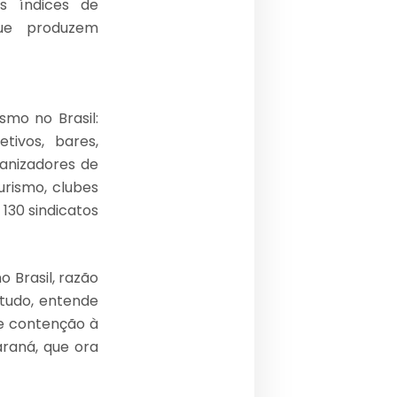
s índices de
que produzem
smo no Brasil:
tivos, bares,
anizadores de
urismo, clubes
 130 sindicatos
 Brasil, razão
tudo, entende
de contenção à
raná, que ora