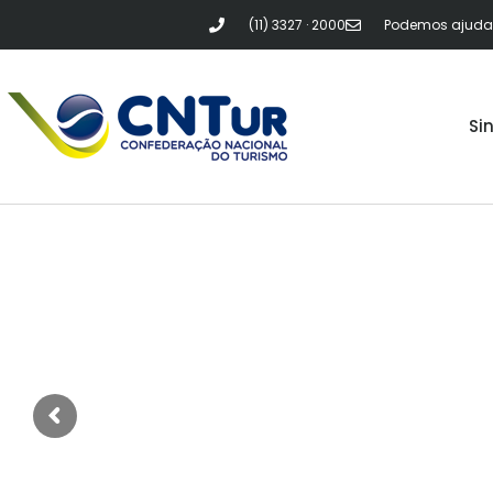
(11) 3327 · 2000
Podemos ajudar?
Si