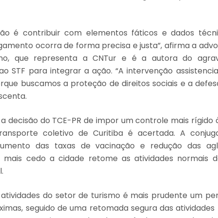
ção é contribuir com elementos fáticos e dados técnic
lgamento ocorra de forma precisa e justa”, afirma a ad
ino, que representa a CNTur e é a autora do agra
o STF para integrar a ação. “A intervenção assistenci
porque buscamos a proteção de direitos sociais e a defes
scenta.
 a decisão do TCE-PR de impor um controle mais rígido
ransporte coletivo de Curitiba é acertada. A conju
 aumento das taxas de vacinação e redução das ag
e mais cedo a cidade retome as atividades normais 
.
 atividades do setor de turismo é mais prudente um pe
ximas, seguido de uma retomada segura das atividades 