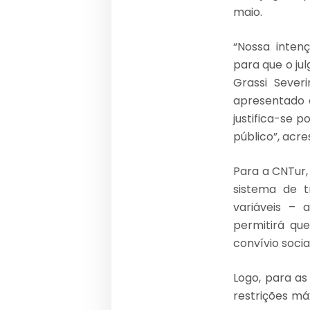
maio.
“Nossa inten
para que o ju
Grassi Sever
apresentado a
justifica-se 
público”, acre
Para a CNTur,
sistema de t
variáveis –
permitirá qu
convívio social
Logo, para as
restrições má