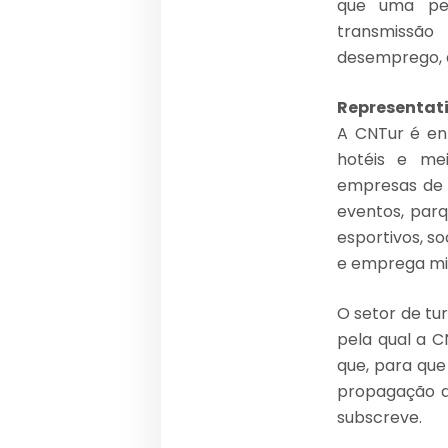
que uma per
transmissão
desemprego, d
Representat
A CNTur é ent
hotéis e mei
empresas de 
eventos, parq
esportivos, so
e emprega mil
O setor de tu
pela qual a 
que, para que
propagação d
subscreve.