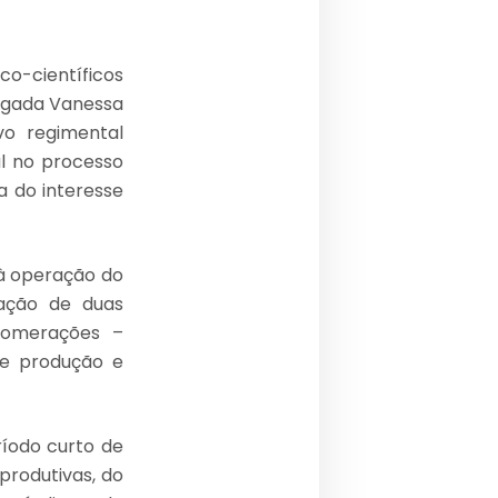
o-científicos
vogada Vanessa
vo regimental
al no processo
a do interesse
 à operação do
gação de duas
lomerações –
de produção e
ríodo curto de
produtivas, do