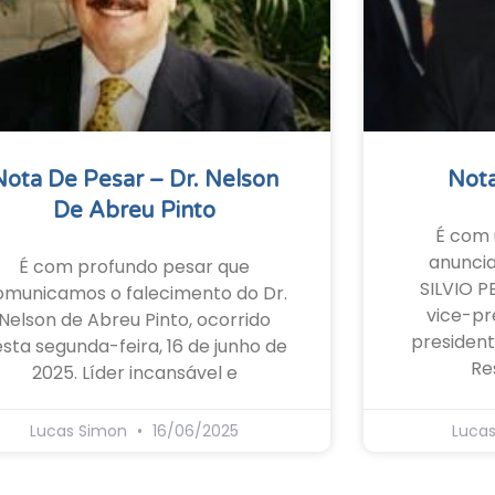
Nota De Pesar – Dr. Nelson
Nota
De Abreu Pinto
É com 
anunci
É com profundo pesar que
SILVIO P
omunicamos o falecimento do Dr.
vice-pr
Nelson de Abreu Pinto, ocorrido
president
sta segunda-feira, 16 de junho de
Re
2025. Líder incansável e
Lucas Simon
16/06/2025
Luca