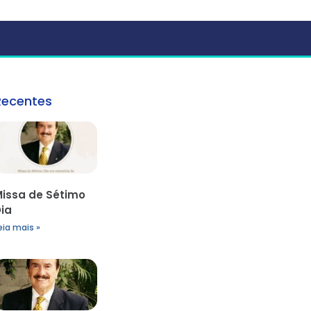
Recentes
issa de Sétimo
ia
eia mais »