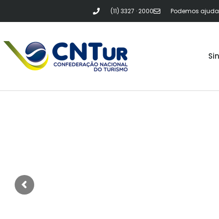
(11) 3327 · 2000
Podemos ajudar?
Si