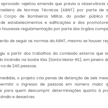
aprovado rejeitou emenda que previa a observância
rasileira de Normas Técnicas (ABNT) por parte de 
do Corpo de Bombeiros Militar, do poder público m
s de estabelecimentos e edificações e dos promotor
o houvesse regulamentação por parte dos órgãos compe
 terão de seguir as normas da ABNT, mesmo se houver r
rgiu a partir dos trabalhos da comissão externa que
do incêndio na boate Kiss (Santa Maria-RS), em janeiro de
ca de 240 pessoas.
medidas, o projeto cria penas de detenção de seis mes
ermitir o ingresso de pessoas em número maior q
 e para quem descumprir determinações quanto à p
êndio e desastres.