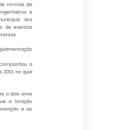
 de normas da
engenheiros e
unicipal, dos
es de eventos
tentes.
egulamentação
 acompanhou a
 2013, no qual
es a dois anos
ue a lotação
revenção e ao