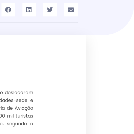
se deslocaram
idades-sede e
ia de Aviação
00 mil turistas
io, segundo o