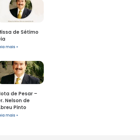
issa de Sétimo
ia
eia mais »
ota de Pesar –
r. Nelson de
breu Pinto
eia mais »