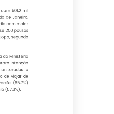
 com 501,2 mil
io de Janeiro,
o dia com maior
se 250 pousos
Copa, segundo
a do Ministério
taram intenção
monitoradas o
o de viajar de
ecife (65,7%)
lo (57,3%).