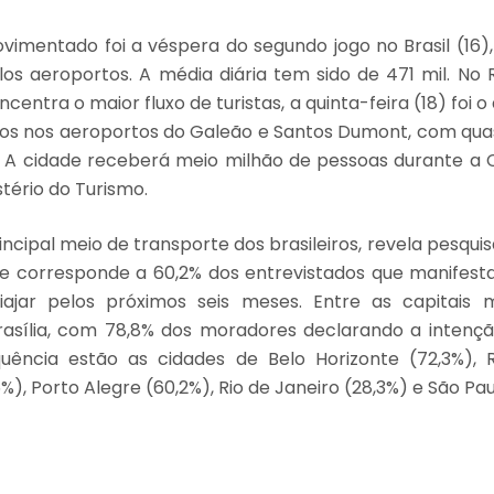
vimentado foi a véspera do segundo jogo no Brasil (16),
los aeroportos. A média diária tem sido de 471 mil. No R
centra o maior fluxo de turistas, a quinta-feira (18) foi 
os nos aeroportos do Galeão e Santos Dumont, com qua
. A cidade receberá meio milhão de pessoas durante a 
tério do Turismo.
incipal meio de transporte dos brasileiros, revela pesquis
le corresponde a 60,2% dos entrevistados que manifes
viajar pelos próximos seis meses. Entre as capitais 
asília, com 78,8% dos moradores declarando a intençã
quência estão as cidades de Belo Horizonte (72,3%), R
%), Porto Alegre (60,2%), Rio de Janeiro (28,3%) e São Pau