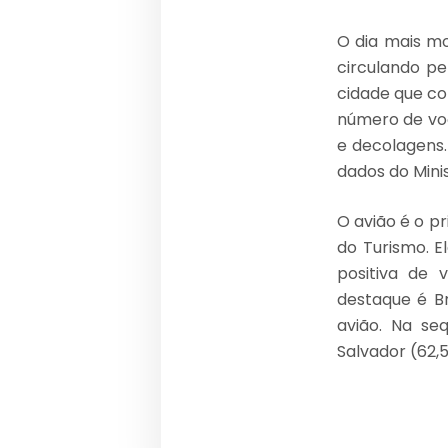
O dia mais mo
circulando pe
cidade que con
número de vo
e decolagens
dados do Minis
O avião é o pr
do Turismo. E
positiva de 
destaque é Br
avião. Na se
Salvador (62,5