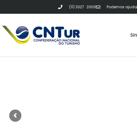
(11) 3327 · 2000
Podemos ajudar?
Si