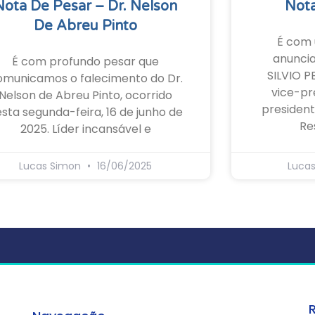
Nota De Pesar – Dr. Nelson
Nota
De Abreu Pinto
É com 
anunci
É com profundo pesar que
SILVIO P
omunicamos o falecimento do Dr.
vice-pr
Nelson de Abreu Pinto, ocorrido
president
sta segunda-feira, 16 de junho de
Re
2025. Líder incansável e
Lucas Simon
16/06/2025
Luca