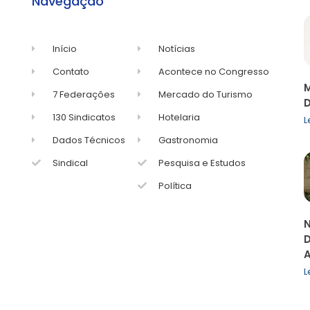
Navegação
Início
Notícias
Contato
Acontece no Congresso
M
7 Federações
Mercado do Turismo
D
130 Sindicatos
Hotelaria
L
Dados Técnicos
Gastronomia
Sindical
Pesquisa e Estudos
Política
N
D
A
L