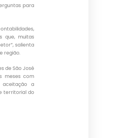
erguntas para
ontabilidades,
s que, muitas
tor”, salienta
e região.
s de São José
is meses com
a aceitação a
territorial do