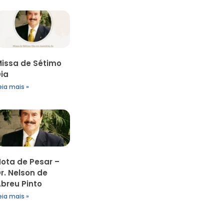
issa de Sétimo
ia
eia mais »
ota de Pesar –
r. Nelson de
breu Pinto
eia mais »