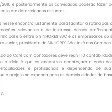
5/2016 e posteriormente os convidados poderão fazer p
ento em determinados assuntos.
se encontro justamente para facilitar a rotina das c
rmações relevantes e de interesse desses profissionai
principal elo entre o SINHORES SJC e os empresários do se
ira Junior, presidente do SINHORES São José dos Campos 
do Café com Contadores deve reunir 10 contabilidade
e a ideia é que os encontros aconteçam a cada do
ontabilidades e profissionais e dependendo de su
ue o projeto se expanda para as demais cidades da base 
SJC .
JC