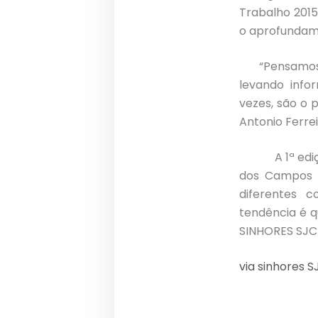
Trabalho 201
o aprofundam
“Pensamos nes
levando info
vezes, são o 
Antonio Ferre
A 1ª edição 
dos Campos 
diferentes c
tendência é q
SINHORES 
via sinhores S