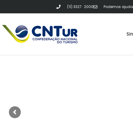
(11) 3327 · 2000
Podemos ajudar?
Si