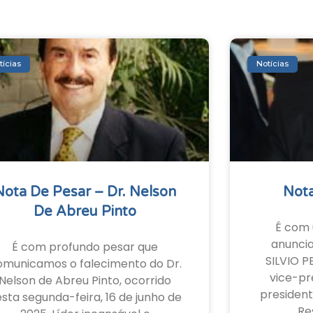
tícias
Notícias
Nota De Pesar – Dr. Nelson
Nota
De Abreu Pinto
É com 
anunci
É com profundo pesar que
SILVIO P
omunicamos o falecimento do Dr.
vice-pr
Nelson de Abreu Pinto, ocorrido
president
sta segunda-feira, 16 de junho de
Re