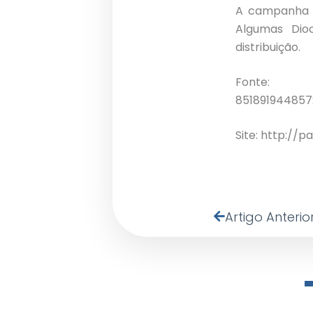
A campanha e
Algumas Dioc
distribuição.
Fon
851891944857
Site:
http://p
Artigo Anterio