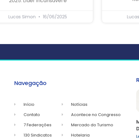
2025. Líder incansável e
Lucas Simon
16/06/2025
Luca
Navegação
Início
Notícias
Contato
Acontece no Congresso
M
7 Federações
Mercado do Turismo
D
130 Sindicatos
Hotelaria
L