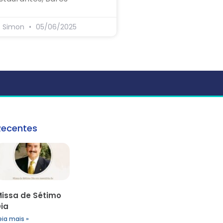
s Simon
05/06/2025
Recentes
issa de Sétimo
ia
eia mais »