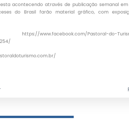
sta acontecendo através de publicação semanal em r
eses do Brasil farão material gráfico, com exposi
te:
https://www.facebook.com/Pastoral-do-Turis
254/
astoraldoturismo.com.br/
r