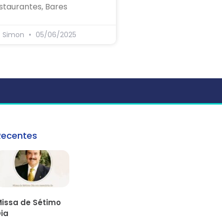
staurantes, Bares
s Simon
05/06/2025
Recentes
issa de Sétimo
ia