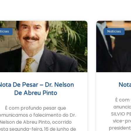
tícias
Notícias
Nota De Pesar – Dr. Nelson
Nota
De Abreu Pinto
É com 
anunci
É com profundo pesar que
SILVIO P
omunicamos o falecimento do Dr.
vice-pr
Nelson de Abreu Pinto, ocorrido
president
sta segunda-feira, 16 de junho de