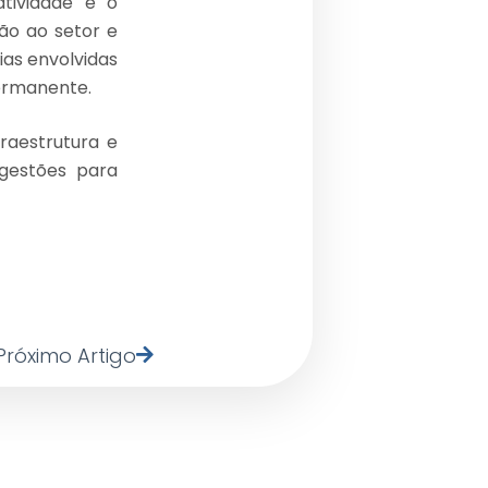
atividade e o
ão ao setor e
ias envolvidas
ermanente.
fraestrutura e
ugestões para
Próximo Artigo