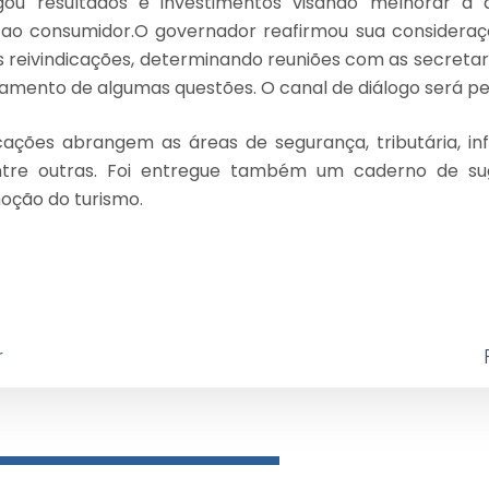
lgou resultados e investimentos visando melhorar a 
ao consumidor.
O governador reafirmou sua consideraç
 reivindicações, determinando reuniões com as secretar
amento de algumas questões. O canal de diálogo será p
cações abrangem as áreas de segurança, tributária, in
entre outras. Foi entregue também um caderno de s
oção do turismo.
r