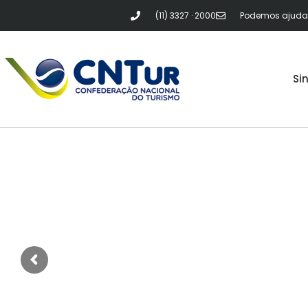
(11) 3327 · 2000
Podemos ajudar?
Si