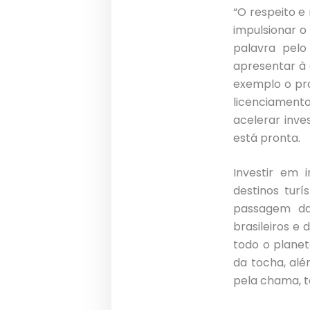
“O respeito 
impulsionar o
palavra pelo
apresentar à 
exemplo o pro
licenciamento
acelerar inv
está pronta.
Investir em i
destinos turí
passagem da
brasileiros e
todo o planet
da tocha, alé
pela chama, t