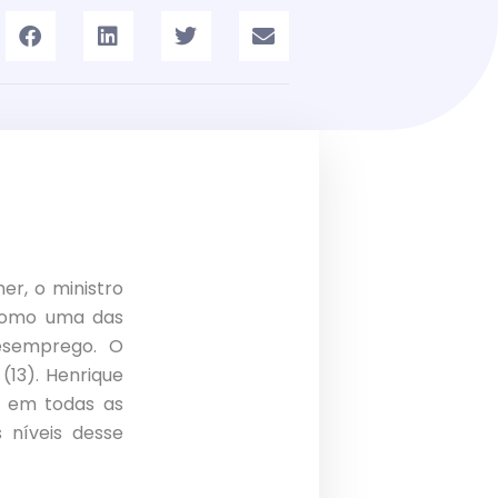
er, o ministro
 como uma das
esemprego. O
(13). Henrique
e em todas as
 níveis desse