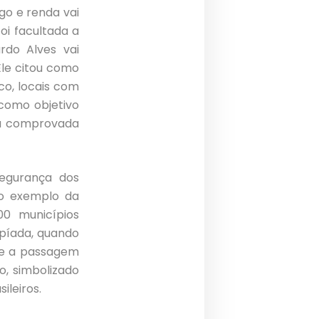
o e renda vai
oi facultada a
rdo Alves vai
Ele citou como
co, locais com
 como objetivo
já comprovada
 segurança dos
a o exemplo da
0 municípios
mpíada, quando
que a passagem
o, simbolizado
ileiros.