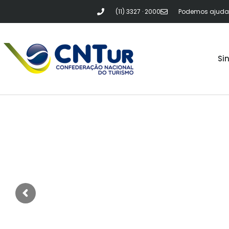
(11) 3327 · 2000
Podemos ajudar?
Si