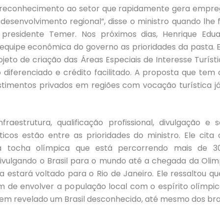
e reconhecimento ao setor que rapidamente gera empreg
 desenvolvimento regional”, disse o ministro quando lhe f
 presidente Temer. Nos próximos dias, Henrique Edua
equipe econômica do governo as prioridades da pasta. 
jeto de criação das Áreas Especiais de Interesse Turísti
 diferenciado e crédito facilitado. A proposta que tem
estimentos privados em regiões com vocação turística 
nfraestrutura, qualificação profissional, divulgação e
sticos estão entre as prioridades do ministro. Ele cit
 tocha olímpica que está percorrendo mais de 30
 divulgando o Brasil para o mundo até a chegada da Oli
a estará voltado para o Rio de Janeiro. Ele ressaltou 
m de envolver a população local com o espírito olímpic
em revelado um Brasil desconhecido, até mesmo dos bras