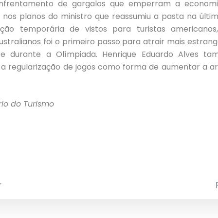
nfrentamento de gargalos que emperram a economia
os planos do ministro que reassumiu a pasta na últim
ração temporária de vistos para turistas americanos
stralianos foi o primeiro passo para atrair mais estrange
te durante a Olímpiada. Henrique Eduardo Alves t
e a regularização de jogos como forma de aumentar a a
rio do Turismo
r