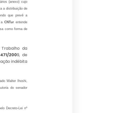
ários (anexo) cujo
a a distribuição de
endo que prevê a
e a
CNTur
entende
resa como forma de
 Trabalho da
 471/200
9, de
iação indébita
do Walter Ihoshi,
utoria do senador
elo Decreto-Lei nº