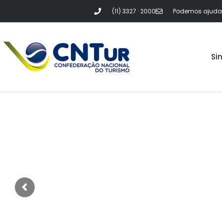
(11) 3327 · 2000
Podemos ajudar?
Si