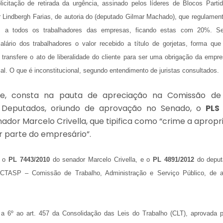
icitação de retirada da urgência, assinado pelos líderes de Blocos Partid
r Lindbergh Farias, de autoria do (deputado Gilmar Machado), que regulament
s a todos os trabalhadores das empresas, ficando estas com 20%. S
alário dos trabalhadores o valor recebido a título de gorjetas, forma qu
 transfere o ato de liberalidade do cliente para ser uma obrigação da emp
ial. O que é inconstitucional, segundo entendimento de juristas consultados.
te, consta na pauta de apreciação na Comissão de
Deputados, oriundo de aprovação no Senado, o
PLS
nador Marcelo Crivella, que tipifica como “crime a apropr
r parte do empresário”.
, o
PL 7443/2010
do senador Marcelo Crivella, e o
PL 4891/2012
do deputa
CTASP – Comissão de Trabalho, Administração e Serviço Público, de a
a 6º ao art. 457 da Consolidação das Leis do Trabalho (CLT), aprovada p