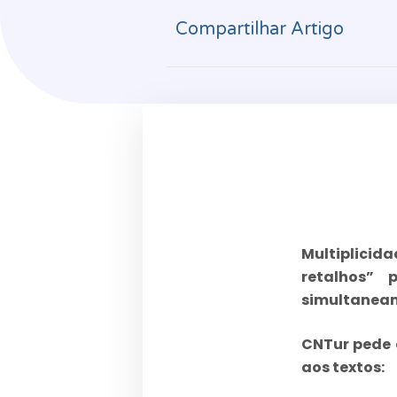
Compartilhar Artigo
Multiplicida
retalhos” 
simultaneam
CNTur pede 
aos textos: