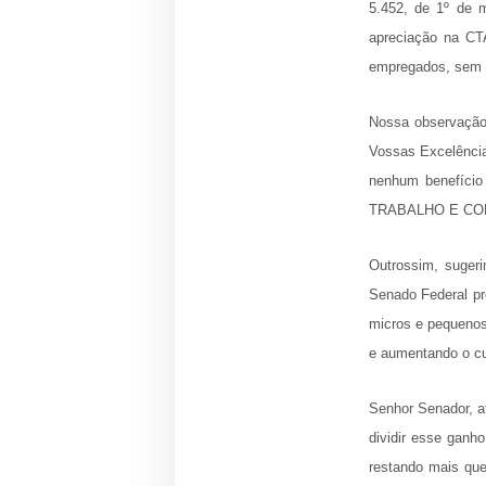
5.452, de 1º de m
apreciação na CTA
empregados, sem q
Nossa observação
Vossas Excelências
nenhum benefício
TRABALHO E CO
Outrossim, suger
Senado Federal pr
micros e pequenos 
e aumentando o cu
Senhor Senador, a
dividir esse ganh
restando mais que