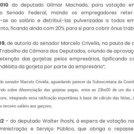
010
do deputado Gilmar Machado, para votação e
o Senado Federal, manda os empregadores reter 
-as ao salário e distribuí-las pulverizadas a todos 
to, ficando ainda com 20% para si para cobrir ônus traba
09
, de autoria do senador Marcelo Crivella, na pauta de
Trabalho da Câmara dos Deputados, oriundo de aprovaç
retenção das gorjetas pelos empresários, tipificando 
ndébita da gorjeta por parte do empresário”;
 do senador Marcelo Crivella, aguardando parecer da Subsecretaria da Coord
ndo sobre diferenciação das gorjetas pagas, entre as 23hs00 de um dia 
çons, integrando essa ratificação espontânea à base de cálculo das férias, 
 terceiro salário aos garçons;
12
– do deputado Walter Ihoshi, à espera de votação n
ministração e Serviço Público, que obriga o repasse