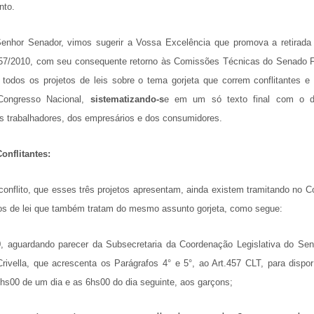
nto.
Senhor Senador, vimos sugerir a Vossa Excelência que promova a retira
57/2010, com seu consequente retorno às Comissões Técnicas do Senado Fe
 todos os projetos de leis sobre o tema gorjeta que correm conflitantes e
ongresso Nacional,
sistematizando-s
e em um só texto final com o di
s trabalhadores, dos empresários e dos consumidores.
onflitantes:
conflito, que esses três projetos apresentam, ainda existem tramitando no C
tos de lei que também tratam do mesmo assunto gorjeta, como segue:
9
, aguardando parecer da Subsecretaria da Coordenação Legislativa do Sen
rivella, que acrescenta os Parágrafos 4° e 5°, ao Art.457 CLT, para dispor
3hs00 de um dia e as 6hs00 do dia seguinte, aos garçons;