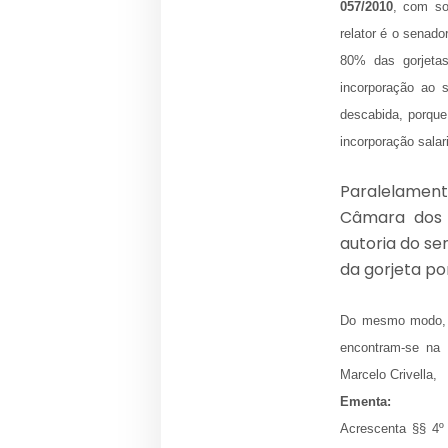
057/2010
, com sol
relator é o senado
80% das gorjeta
incorporação ao s
descabida, porque
incorporação salar
Paralelamen
Câmara dos 
autoria do se
da gorjeta po
Do mesmo modo
encontram-se na 
Marcelo Crivella,
Ementa:
Acrescenta §§ 4º 