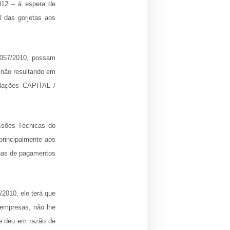
2012 – à espera de
l das gorjetas aos
 057/2010, possam
, não resultando em
elações CAPITAL /
ssões Técnicas do
principalmente aos
olhas de pagamentos
2010, ele terá que
 empresas, não lhe
he deu em razão de