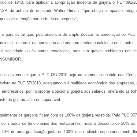
aio de 1943, para tipificar a apropriação indébita de gorjeta o PL 4891/
SP, de autoria do deputado Walter Hiroshi, “que obriga o repasse integra
ualquer retenção por parte do empregador”;
 é para evitar que, pela ausência de amplo debate na apreciação do PLC
 incidir em erro, na aprovação de Leis com efeitos paralelos e conflitantes
 à sociedade ou às partes envolvidas, mas sim graves problemas nas r
NSUMIDOR.
imos novamente que o PLC 057/2010 seja amplamente debatido nas Comi
evisto no PLC 57/2010, adequando-o à realidade econômica das empresas, 
empresários, por incorporar a opcional gorjeta aos salários, onerando as f
sto de gestão além do suportável.
tualmente os garçons ficam com os 100% da gorjeta recebida. Pelo PLC 057/
o com todos os funcionários dos restaurantes, mais o desconto de 20% às
 40% de uma gratificação justa de 100% que o cliente espontaneamente l