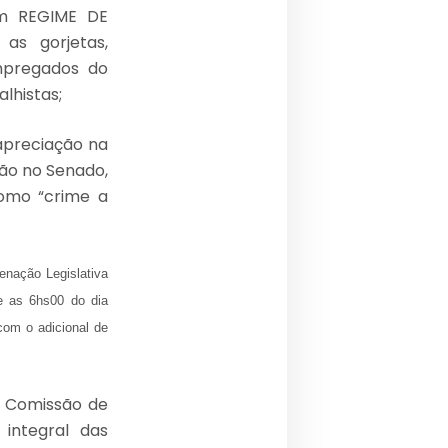
m REGIME DE
as gorjetas,
empregados do
lhistas;
 apreciação na
ão no Senado,
como “crime a
enação Legislativa
e as 6hs00 do dia
com o adicional de
a Comissão de
 integral das