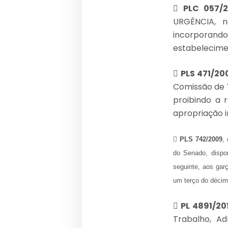

PLC 057/2
URGÊNCIA, n
incorporando
estabelecimen

PLS 471/20
Comissão de 
proibindo a 
apropriação i

PLS 742/2009
,
do Senado, dispo
seguinte, aos gar
um terço do décimo

PL 4891/20
Trabalho, Ad