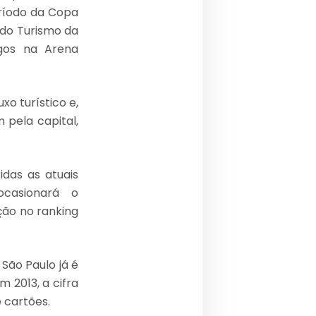
eríodo da Copa
 do Turismo da
ogos na Arena
o turístico e,
 pela capital,
das as atuais
ocasionará o
ção no ranking
São Paulo já é
 2013, a cifra
 cartões.