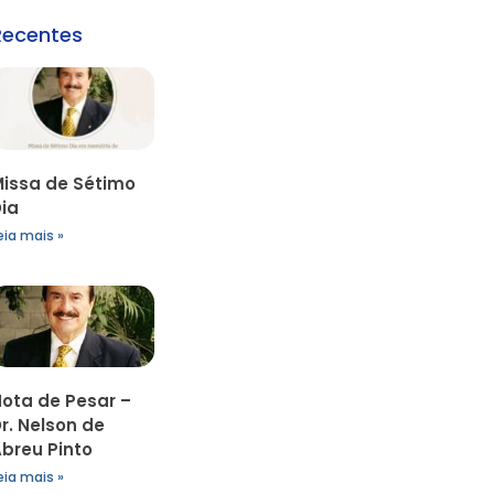
Recentes
issa de Sétimo
ia
eia mais »
ota de Pesar –
r. Nelson de
breu Pinto
eia mais »