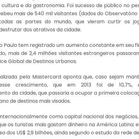
cultura e da gastronomia. Foi sucesso de público no p
ebeu mais de 540 mil visitantes (dados do Observatório
 todas as partes do mundo, que vieram curtir os j
desfrutar dos atrativos da cidade.
ão Paulo tem registrado um aumento constante em seu flux
o, mais de 2,4 milhões visitantes estrangeiros passaram
ice Global de Destinos Urbanos.
ealizada pela Mastercard aponta que, caso sejam manti
 esse crescimento, que em 2013 foi de 10,7%, 
nto da cidade, que passaria a ocupar a primeira coloca
ano de destinos mais visados.
nternacionalmente como capital nacional dos negócios, 
ue os turistas mais gastam dinheiro na América Latina: em
sa dos US$ 2,9 bilhões, ainda segundo o estudo da rede de