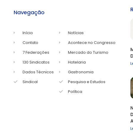
Navegação
Início
Notícias
Contato
Acontece no Congresso
M
7 Federações
Mercado do Turismo
D
130 Sindicatos
Hotelaria
L
Dados Técnicos
Gastronomia
Sindical
Pesquisa e Estudos
Política
N
D
A
L