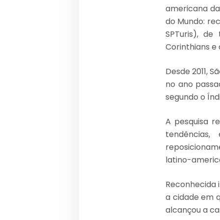
americana da 
do Mundo: rec
SPTuris), de
Corinthians e 
Desde 2011, S
no ano passad
segundo o Índ
A pesquisa r
tendências,
reposicioname
latino-americ
Reconhecida i
a cidade em q
alcançou a ca