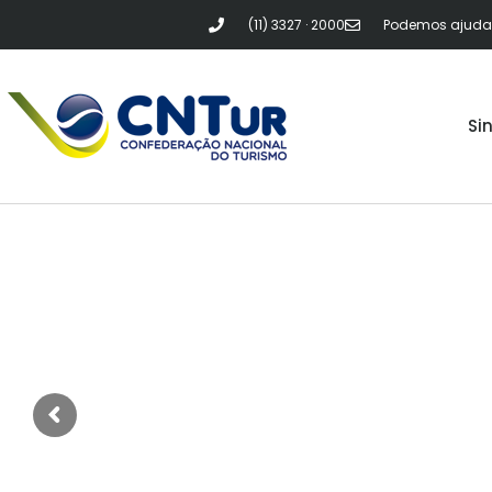
(11) 3327 · 2000
Podemos ajudar?
Si