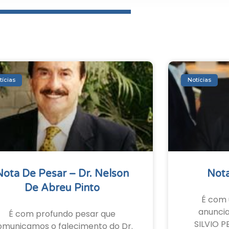
tícias
Notícias
Nota De Pesar – Dr. Nelson
Nota
De Abreu Pinto
É com 
anunci
É com profundo pesar que
SILVIO P
omunicamos o falecimento do Dr.