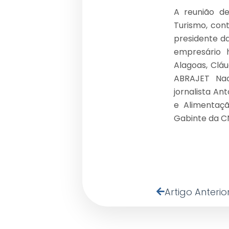
A reunião de
Turismo, con
presidente da
empresário h
Alagoas, Cláu
ABRAJET Naci
jornalista An
e Alimentaçã
Gabinte da CN
Artigo Anterio