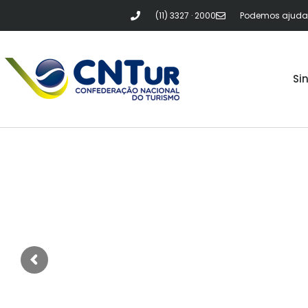
(11) 3327 · 2000
Podemos ajudar?
Si