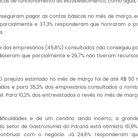
icas de funcionamento do estabelecimento, como água, g
nseguiram pagar as contas básicas no mês de março, e
parcialmente e 37,3% responderam que honraram o 
s.
dos empresários (45,8%) consultados não conseguiu pa
 disseram que parcialmente e 29,7% não tiveram recursos
 prejuízo estimado no mês de março foi de até R$ 50 
ados e para 35,2% dos empresários consultados o romb
mil. Para 10,2% dos entrevistados o revés no mês de março
ificuldades e de um cenário ainda incerto, a grand
o setor de Gastronomia do Paraná está otimista. 61,9
ontinuar com o negócio. Já 24,6% responderam qu