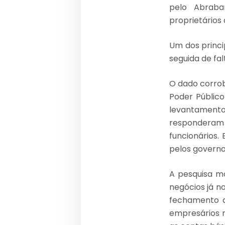
pelo Abraba
proprietários 
Um dos princi
seguida de fal
O dado corrob
Poder Público
levantament
responderam 
funcionários.
pelos governo
A pesquisa m
negócios já n
fechamento d
empresários n