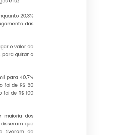
ás e luz.
nquanto 20,3%
pagamento das
gar o valor do
 para quitar o
mil para 40,7%
o foi de R$ 50
 foi de R$ 100
e maioria dos
% disseram que
e tiveram de