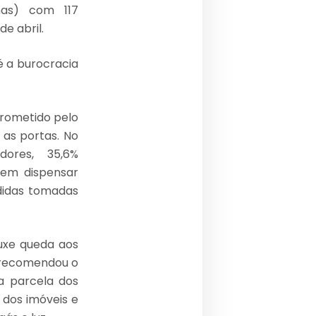
nas) com 117
e abril.
é a burocracia
prometido pelo
 as portas. No
dores, 35,6%
dem dispensar
edidas tomadas
uxe queda aos
l recomendou o
a parcela dos
 dos imóveis e