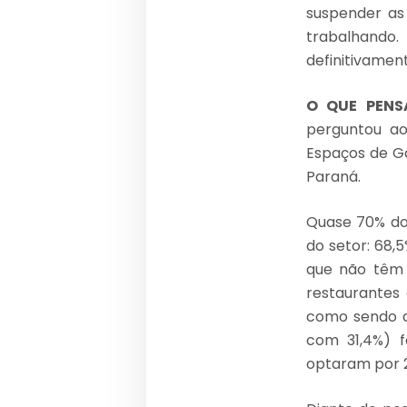
suspender as
trabalhando.
definitivamen
O QUE PENS
perguntou ao
Espaços de Ga
Paraná.
Quase 70% dos
do setor: 68,
que não têm 
restaurantes 
como sendo a 
com 31,4%) fo
optaram por 2