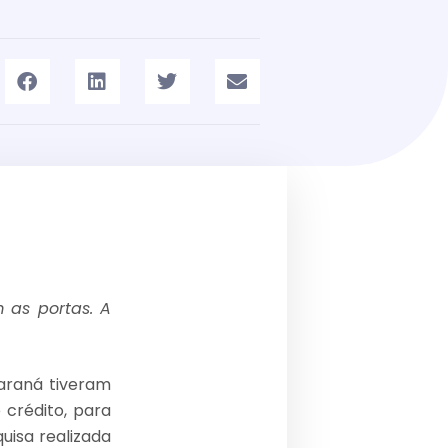
 as portas. A
araná tiveram
 crédito, para
uisa realizada