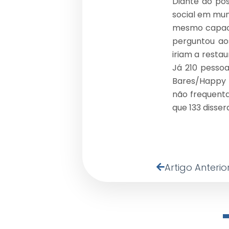
Diante do pos
social em mun
mesmo capaci
perguntou aos
iriam a resta
Já 210 pessoa
Bares/Happy H
não frequenta
que 133 disser
Artigo Anterio