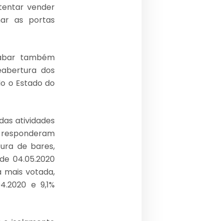
tentar vender
har as portas
rabar também
eabertura dos
do o Estado do
das atividades
7% responderam
ura de bares,
 de 04.05.2020
a mais votada,
04.2020 e 9,1%