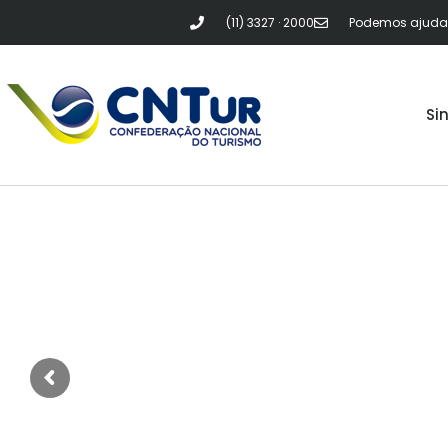
(11) 3327 · 2000
Podemos ajudar?
Si