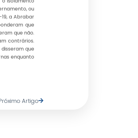
r o isolamento
ternamento, ou
19, a Abrabar
esponderam que
deram que não.
am contrários.
8 disseram que
urnas enquanto
Próximo Artigo