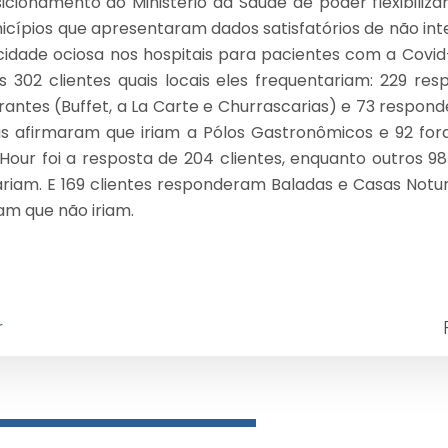
icionamento do Ministério da Saúde de poder flexibiliza
icípios que apresentaram dados satisfatórios de não in
dade ociosa nos hospitais para pacientes com a Covid-
 302 clientes quais locais eles frequentariam: 229 r
urantes (Buffet, a La Carte e Churrascarias) e 73 respon
s afirmaram que iriam a Pólos Gastronômicos e 92 for
our foi a resposta de 204 clientes, enquanto outros 9
riam. E 169 clientes responderam Baladas e Casas Not
am que não iriam.
r