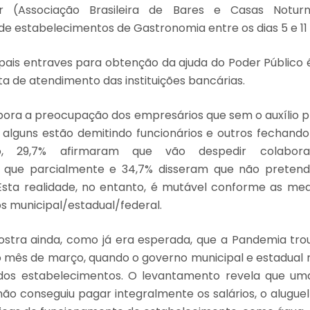
r (Associação Brasileira de Bares e Casas Notur
de estabelecimentos de Gastronomia entre os dias 5 e 11 d
pais entraves para obtenção da ajuda do Poder Público 
ta de atendimento das instituições bancárias.
ora a preocupação dos empresários que sem o auxílio 
 alguns estão demitindo funcionários e outros fechando
o, 29,7% afirmaram que vão despedir colabora
que parcialmente e 34,7% disseram que não preten
 Esta realidade, no entanto, é mutável conforme as m
s municipal/estadual/federal.
ostra ainda, como já era esperada, que a Pandemia tro
o mês de março, quando o governo municipal e estadua
os estabelecimentos. O levantamento revela que um
ão conseguiu pagar integralmente os salários, o aluguel