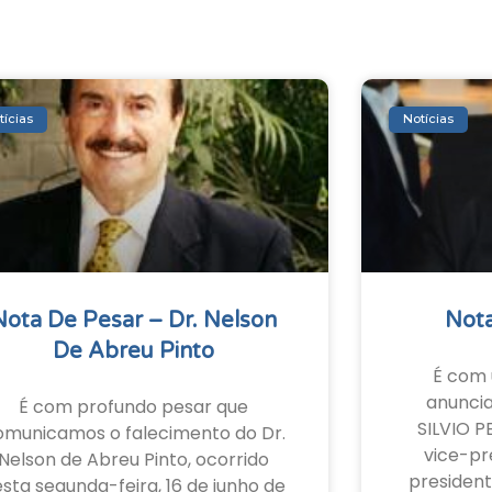
tícias
Notícias
Nota De Pesar – Dr. Nelson
Nota
De Abreu Pinto
É com 
anunci
É com profundo pesar que
SILVIO P
omunicamos o falecimento do Dr.
vice-pr
Nelson de Abreu Pinto, ocorrido
president
sta segunda-feira, 16 de junho de