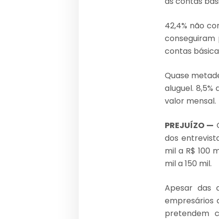
as contas bás
42,4% não co
conseguiram 
contas básica
Quase metade 
aluguel. 8,5%
valor mensal.
PREJUÍZO —
O
dos entrevist
mil a R$ 100 
mil a 150 mil.
Apesar das d
empresários d
pretendem c