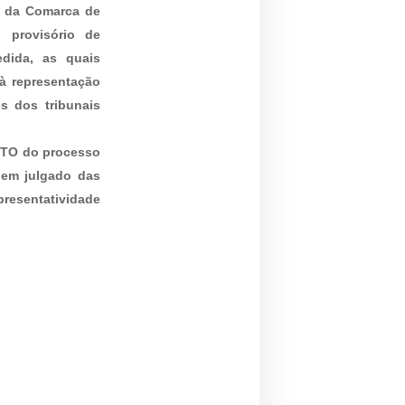
o da Comarca de
o provisório de
edida, as quais
à representação
s dos tribunais
O do processo
o em julgado das
presentatividade