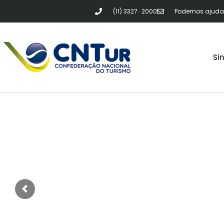
(11) 3327 · 2000
Podemos ajudar?
Si