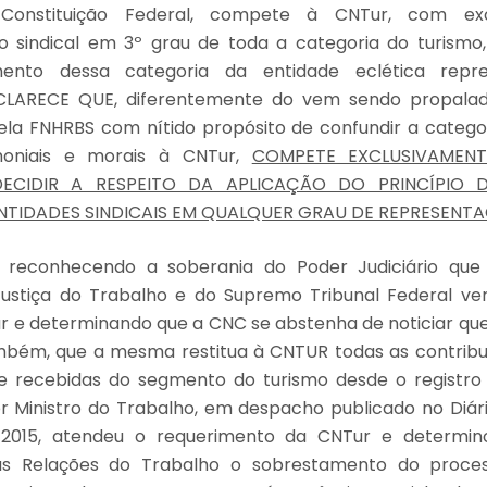
Constituição Federal, compete à CNTur, com excl
o sindical em 3º grau de toda a categoria do turismo,
nto dessa categoria da entidade eclética repre
CLARECE QUE, diferentemente do vem sendo propalad
la FNHRBS com nítido propósito de confundir a catego
moniais e morais à CNTur,
COMPETE EXCLUSIVAMEN
DECIDIR A RESPEITO DA APLICAÇÃO DO PRINCÍPIO 
ENTIDADES SINDICAIS EM QUALQUER GRAU DE REPRESENT
 reconhecendo a soberania do Poder Judiciário qu
Justiça do Trabalho e do Supremo Tribunal Federal ve
r e determinando que a CNC se abstenha de noticiar qu
mbém, que a mesma restitua à CNTUR todas as contribui
e recebidas do segmento do turismo desde o registr
r Ministro do Trabalho, em despacho publicado no Diário
 2015, atendeu o requerimento da CNTur e determin
as Relações do Trabalho o sobrestamento do proces