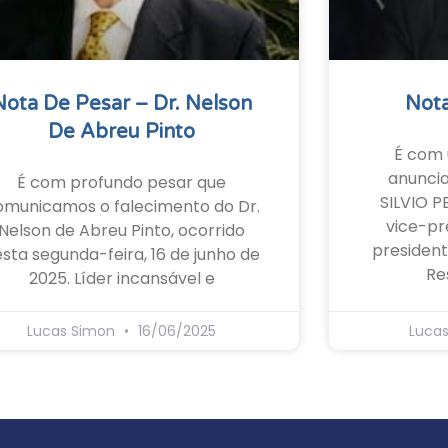
Nota De Pesar – Dr. Nelson
Nota
De Abreu Pinto
É com 
anunci
É com profundo pesar que
SILVIO P
omunicamos o falecimento do Dr.
vice-pr
Nelson de Abreu Pinto, ocorrido
president
sta segunda-feira, 16 de junho de
Re
2025. Líder incansável e
Lucas Simon
16/06/2025
Luca