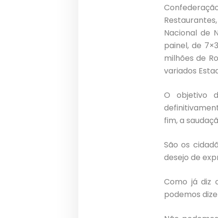
Confederaçã
Restaurantes,
Nacional de 
painel, de 7
milhões de Ro
variados Esta
O objetivo 
definitivame
fim, a saudaçã
São os cidad
desejo de exp
Como já diz 
podemos dizer