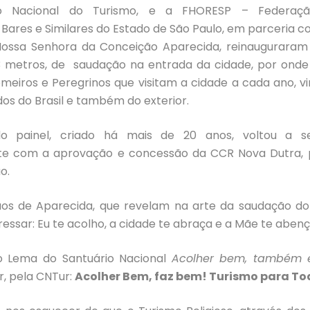
o Nacional do Turismo, e a FHORESP – Federaçã
 Bares e Similares do Estado de São Paulo, em parceria c
Nossa Senhora da Conceição Aparecida, reinauguraram
×3 metros, de saudação na entrada da cidade, por onde
meiros e Peregrinos que visitam a cidade a cada ano, v
dos do Brasil e também do exterior.
do painel, criado há mais de 20 anos, voltou a se
nte com a aprovação e concessão da CCR Nova Dutra, p
o.
ãos de Aparecida, que revelam na arte da saudação do
ressar: Eu te acolho, a cidade te abraça e a Mãe te abenç
o Lema do Santuário Nacional
Acolher bem, também é
, pela CNTur:
Acolher Bem, faz bem! Turismo para To