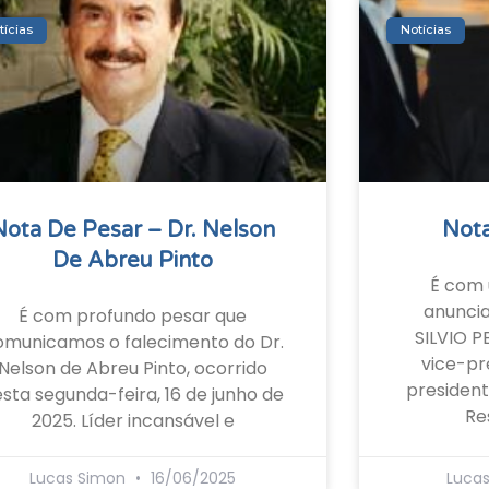
tícias
Notícias
Nota De Pesar – Dr. Nelson
Nota
De Abreu Pinto
É com 
anunci
É com profundo pesar que
SILVIO P
omunicamos o falecimento do Dr.
vice-pr
Nelson de Abreu Pinto, ocorrido
president
sta segunda-feira, 16 de junho de
Re
2025. Líder incansável e
Lucas Simon
16/06/2025
Luca