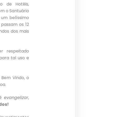
o de Hotéis,
om o Santuário
 um belíssimo
 passam os 12
indos dos mais
r respeitado
ara tal uso e
 Bem Vindo, o
oa.
 evangelizar
,
dos!