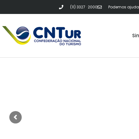
(11) 3327 · 2000
Podemos ajudar?
Si