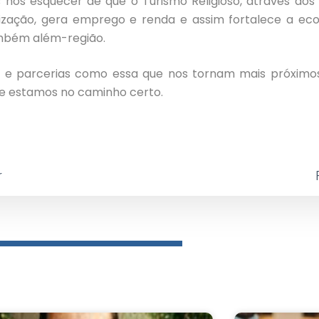
nos esquecer de que o Turismo Religioso, através dos 
lização, gera emprego e renda e assim fortalece a ec
ambém além-região.
as e parcerias como essa que nos tornam mais próximo
e estamos no caminho certo.
r