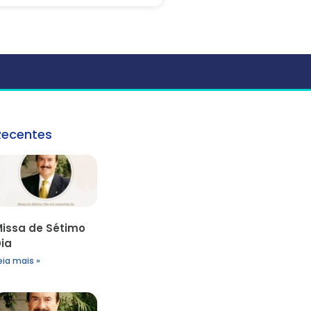
Recentes
issa de Sétimo
ia
eia mais »