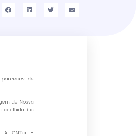
 parcerias de
gem de Nossa
a acolhida dos
te. A CNTur –